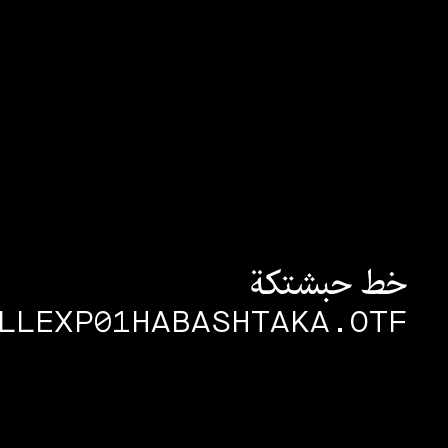
خط حبشتكة
LLEXP01HABASHTAKA.OTF
عكّا حمدان - الأردن